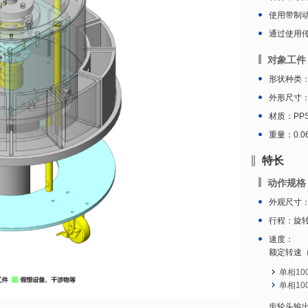
使用带制
通过使用
对象工件
形状种类：
外形尺寸：φ
材质：PP
重量：0.06
特长
动作规格
外观尺寸：φ
行程：旋转：
速度：
额定转速
单相100[
单相100[
齿轮头输