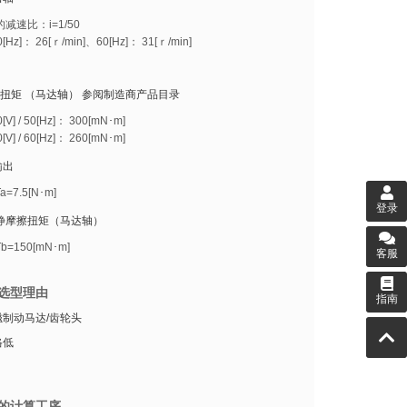
减速比：i=1/50
Hz]： 26[ｒ/min]、60[Hz]： 31[ｒ/min]
额定扭矩 （马达轴） 参阅制造商产品目录
V] / 50[Hz]： 300[mN･m]
V] / 60[Hz]： 260[mN･m]
输出
=7.5[N･m]
登录
 静摩擦扭矩（马达轴）
=150[mN･m]
客服
选型理由
指南
制动马达/齿轮头
格低
的计算工序