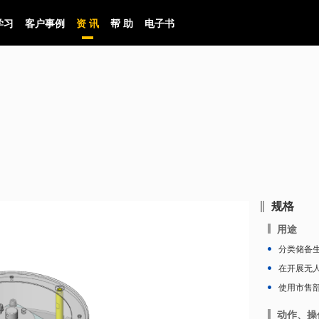
学习
客户事例
资 讯
帮 助
电子书
规格
用途
分类储备
在开展无
使用市售
动作、操