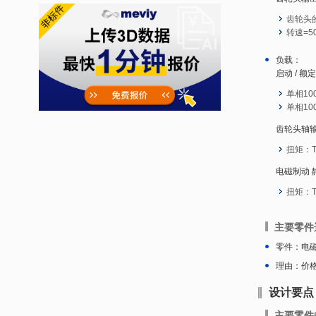
齿轮头的
转速=50[
负载：
启动 / 
单相100[
单相100[
齿轮头轴
扭矩：Ta
电磁制动
扭矩：Tb
主要零件
零件：电磁
理由：价
设计要点
主要零件