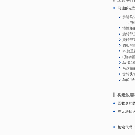
马达的选
步进马达
⇒电磁制
惯性矩
旋转部总
旋转部直
圆板的惯
M(总重量
r(旋转部
Jx=0.1
马达轴的
齿轮头输
Jx(0.
构造改善
回收盒的
在无法插
检索代码：#