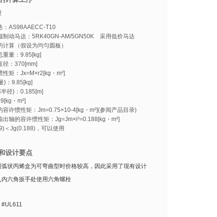
型
：AS98AAECC-T10
动马达：5RK40GN-AM/5GN50K 采用低价马达
的计算（假设为均匀圆板）
重量：9.85[kg]
径：370[mm]
性矩：Jx=M×r2[kg・m²]
)：9.85[kg]
半径)：0.185[m]
69[kg・m²]
容许惯性矩：Jm=0.75×10-4[kg・m²](参阅产品目录)
出轴的容许惯性矩：Jg=Jm×i²=0.188[kg・m²]
169)＜Jg(0.188)，可以使用
和设计要点
圆弧状丙烯盒为可弯曲型时价格较高，因此采用了现有设计
入内六角扳手处使用六角螺栓
UL611