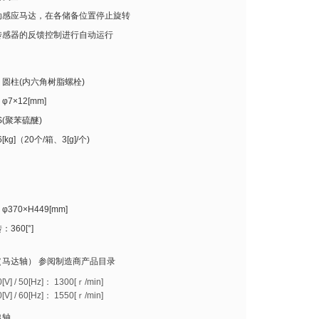
动感应马达，在各储备位置停止旋转
传感器的反馈控制进行自动运行
圆柱(内六角树脂螺栓)
7×12[mm]
S(聚苯硫醚)
[kg]（20个/箱、3[g]/个)
370×H449[mm]
360[°]
（马达轴） 参阅制造商产品目录
V] / 50[Hz]： 1300[ｒ/min]
V] / 60[Hz]： 1550[ｒ/min]
出轴