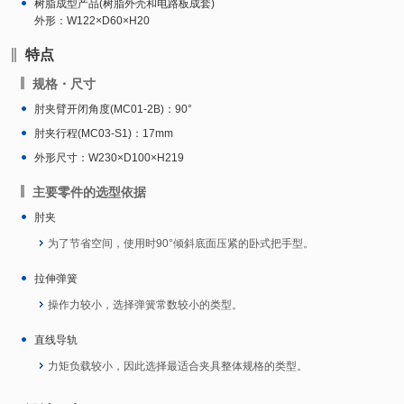
树脂成型产品(树脂外壳和电路板成套)
外形：W122×D60×H20
特点
规格・尺寸
肘夹臂开闭角度(MC01-2B)：90°
肘夹行程(MC03-S1)：17mm
外形尺寸：W230×D100×H219
主要零件的选型依据
肘夹
为了节省空间，使用时90°倾斜底面压紧的卧式把手型。
拉伸弹簧
操作力较小，选择弹簧常数较小的类型。
直线导轨
力矩负载较小，因此选择最适合夹具整体规格的类型。