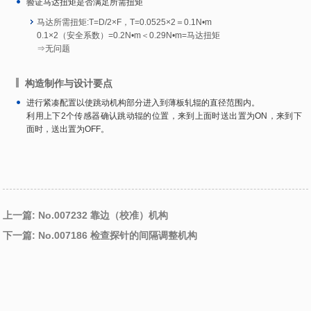
验证马达扭矩是否满足所需扭矩
马达所需扭矩:T=D/2×F，T=0.0525×2＝0.1N•m
0.1×2（安全系数）=0.2N•m＜0.29N•m=马达扭矩
⇒无问题
构造制作与设计要点
进行紧凑配置以使跳动机构部分进入到薄板轧辊的直径范围内。
利用上下2个传感器确认跳动辊的位置，来到上面时送出置为ON，来到下
面时，送出置为OFF。
上一篇: No.007232 靠边（校准）机构
下一篇: No.007186 检查探针的间隔调整机构