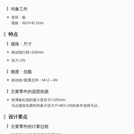
对象工件
形状：板
规格：W10×t0.2mm
特点
规格・尺寸
跳动辊行程=100mm
张力=2N
精度・负载
跳动辊+配重总和：M=2～4N
主要零件的选型依据
按薄板轧辊的最大直径:D=105mm、
马达施加负载时的最大张力:F=M/2=2N的条件选择马达。
设计要点
主要零件的计算过程