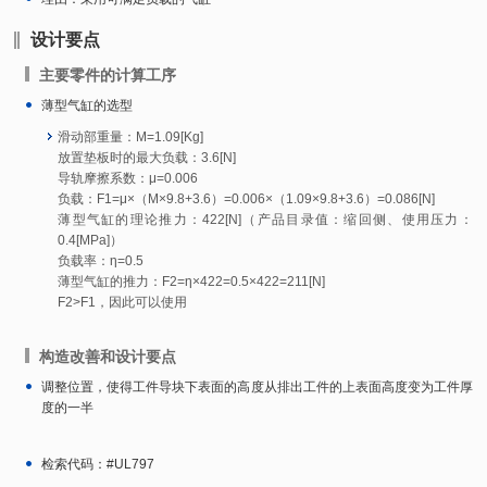
设计要点
主要零件的计算工序
薄型气缸的选型
滑动部重量：M=1.09[Kg]
放置垫板时的最大负载：3.6[N]
导轨摩擦系数：μ=0.006
负载：F1=μ×（M×9.8+3.6）=0.006×（1.09×9.8+3.6）=0.086[N]
薄型气缸的理论推力：422[N]（产品目录值：缩回侧、使用压力：
0.4[MPa]）
负载率：η=0.5
薄型气缸的推力：F2=η×422=0.5×422=211[N]
F2>F1，因此可以使用
构造改善和设计要点
调整位置，使得工件导块下表面的高度从排出工件的上表面高度变为工件厚
度的一半
检索代码：#UL797