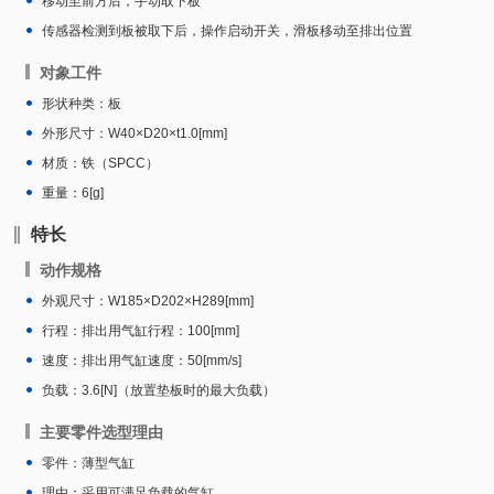
移动至前方后，手动取下板
传感器检测到板被取下后，操作启动开关，滑板移动至排出位置
对象工件
形状种类：板
外形尺寸：W40×D20×t1.0[mm]
材质：铁（SPCC）
重量：6[g]
特长
动作规格
外观尺寸：W185×D202×H289[mm]
行程：排出用气缸行程：100[mm]
速度：排出用气缸速度：50[mm/s]
负载：3.6[N]（放置垫板时的最大负载）
主要零件选型理由
零件：薄型气缸
理由：采用可满足负载的气缸