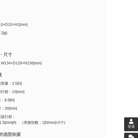
0×D10×H1[mm]
[g]
・尺寸
134×D128×H236[mm]
载
量：3.5[N]
行程：10[mm]
8.9[N]
30[mm]
震器行程：
.5[mm]内 （弹簧恒数：1[N/mm]×2个)
登录
的选型依据