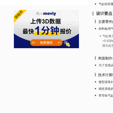
气缸的容
设计要点
主要零件
卸料板用
气缸推力:
=5.6
因为在
构造制作
为了实现
技术计算
微型滚珠
线性系统的
带导轨气