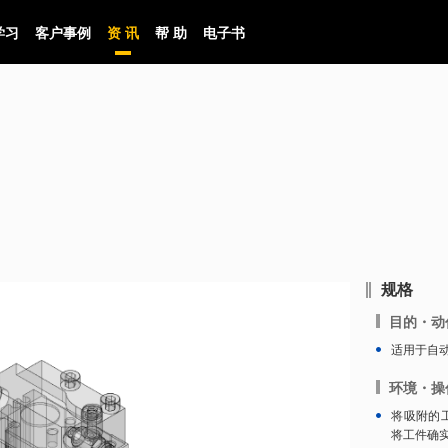
学习
客户事例
资 讯
帮 助
电子书
规格
目的・动
适用于自
环境・操
将吸附的
将工件确