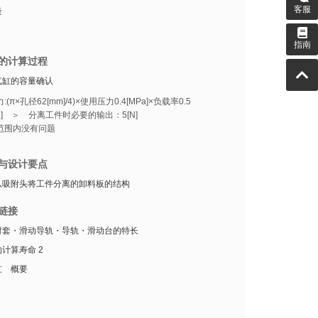
客服
量
指南
的计算过程
气缸的容量确认
(π×孔径62[mm]/4)×使用压力0.4[MPa]×负载率0.5
5[N] ＞ 分离工件时必要的输出：5[N]
范围内没有问题
与设计要点
从吸附头将工件分离的卸料板的结构
链接
衬套・滑动导轨・导轨・滑动台的特长
计算寿命 2
缸 概要