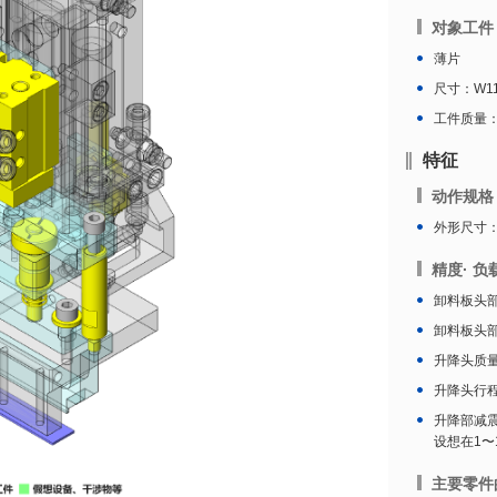
对象工件
薄片
尺寸：W11
工件质量：2
特征
动作规格
外形尺寸：W
精度· 负
卸料板头部质
卸料板头部
升降头质量：
升降头行程：
升降部减
设想在1〜1
主要零件