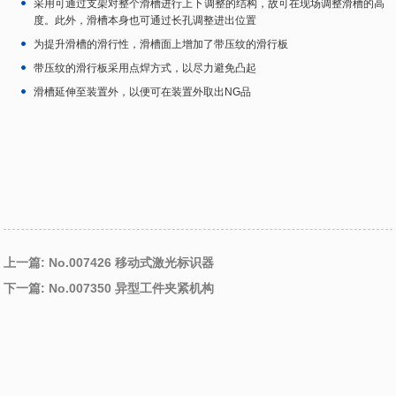
采用可通过支架对整个滑槽进行上下调整的结构，故可在现场调整滑槽的高
度。此外，滑槽本身也可通过长孔调整进出位置
为提升滑槽的滑行性，滑槽面上增加了带压纹的滑行板
带压纹的滑行板采用点焊方式，以尽力避免凸起
滑槽延伸至装置外，以便可在装置外取出NG品
上一篇: No.007426 移动式激光标识器
下一篇: No.007350 异型工件夹紧机构