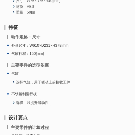
尺寸：W75×D75×H40[mm]
材质：ABS
重量：50[g]
特征
动作规格・尺寸
外形尺寸：W610×D231×H378[mm]
气缸行程：150[mm]
主要零件的选型依据
气缸
选择气缸，用于驱动上前接收工件
不锈钢制滑行板
选择，以提升滑动性
设计要点
主要零件的计算过程