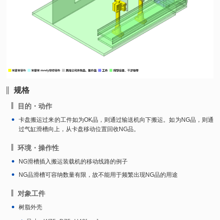
规格
目的・动作
卡盘搬运过来的工件如为OK品，则通过输送机向下搬运。如为NG品，则通
过气缸滑槽向上，从卡盘移动位置回收NG品。
环境・操作性
NG滑槽插入搬运装载机的移动线路的例子
NG品滑槽可容纳数量有限，故不能用于频繁出现NG品的用途
对象工件
树脂外壳