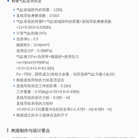
检验气缸是否合适
气缸前端部件的荷重：12[N]
直线导轨摩擦系数：0.003
气缸承受的荷重F=气缸前端部件的荷重×直线导轨摩擦系数
=12×0.003=0.036[N]
计算气缸的推力Fa
负荷率η：0.5
截面积A：314[mm²]
使用压力P：0.4[MPa]
气缸推力Fa=负荷率×截面积×使用压力
=η×A[mm²]×P[MPa]
=0.5×314×0.4=62.8[N]
Fa＞F[N]，因而成立(有较大余量，但所选择气缸为最小缸径)
检验直线导轨的力矩是否适合
直线导轨块至工件的距离：0.2[m]
工件重量：0.05[kg]=0.05×9.8=0.49[N]
直线导轨的容许力矩：8.8[N・m]
直线导轨承受的力矩M
=0.49×0.2×15(遭遇冲击的安全率)=1.47[N・m]<8.8[N・m]
根据成立的大小选择合适的尺寸
构造制作与设计要点