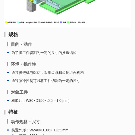
规格
目的・动作
为了将工件切割为一定的尺寸的推送结构
环境・操作性
通过步进机电驱动，采用齿条和齿轮组合机构
通过脉冲控制可以将工件切割为一定的尺寸
对象工件
树脂片：W80×D150×t0.5～1.0[mm]
特征
动作规格・尺寸
装置外形：W240×D166×H135[mm]