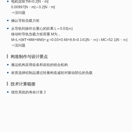
电机扭矩TM=0.2[N・m]
0.00997[N・m]＜0.2[N・m]
⇒没问题
确认导轨负载力矩
从导轨到操作台重心的距离 L＝0.03[ｍ]
移动时导轨负载力矩荷重 M为，
M=L×(MT+MM+MW)×ｇ=0.03×0.48×9.8=0.141[N・ｍ]＜MC=52.1[N・ｍ]
⇒没问题
构造制作与设计要点
搬运机构采用齿条和齿轮的组合机构
材质选择铝制品通过轻量构造减轻对驱动部位的负载
技术计算链接
线性系统的寿命计算 2