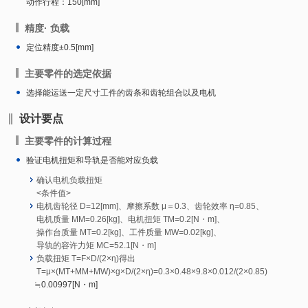
动作行程：150[mm]
精度· 负载
定位精度±0.5[mm]
主要零件的选定依据
选择能运送一定尺寸工件的齿条和齿轮组合以及电机
设计要点
主要零件的计算过程
验证电机扭矩和导轨是否能对应负载
确认电机负载扭矩
<条件值>
电机齿轮径 D=12[mm]、摩擦系数 μ＝0.3、齿轮效率 η=0.85、
电机质量 MM=0.26[kg]、电机扭矩 TM=0.2[N・m]、
操作台质量 MT=0.2[kg]、工件质量 MW=0.02[kg]、
导轨的容许力矩 MC=52.1[N・m]
负载扭矩 T=F×D/(2×η)得出
T=μ×(MT+MM+MW)×g×D/(2×η)=0.3×0.48×9.8×0.012/(2×0.85)
≒0.00997[N・m]