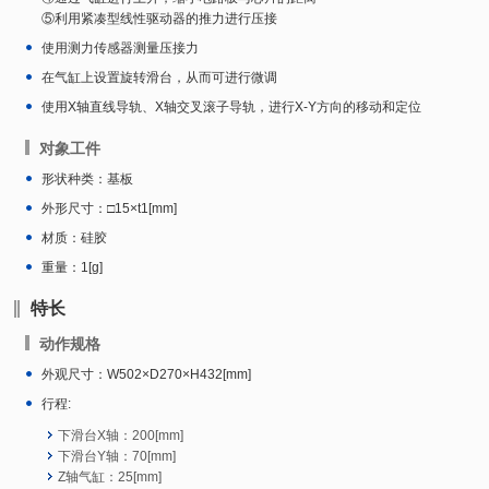
⑤利用紧凑型线性驱动器的推力进行压接
使用测力传感器测量压接力
在气缸上设置旋转滑台，从而可进行微调
使用X轴直线导轨、X轴交叉滚子导轨，进行X-Y方向的移动和定位
对象工件
形状种类：基板
外形尺寸：□15×t1[mm]
材质：硅胶
重量：1[g]
特长
动作规格
外观尺寸：W502×D270×H432[mm]
行程:
下滑台X轴：200[mm]
下滑台Y轴：70[mm]
Z轴气缸：25[mm]