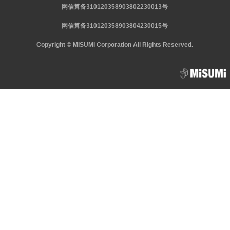
网信算备310120358903802230013号
网信算备310120358903804230015号
Copyright © MISUMI Corporation All Rights Reserved.