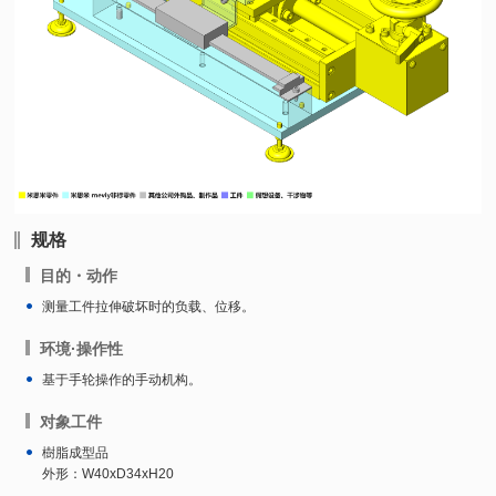
规格
目的・动作
测量工件拉伸破坏时的负载、位移。
环境·操作性
基于手轮操作的手动机构。
对象工件
樹脂成型品
外形：W40xD34xH20