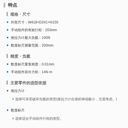
特点
规格・尺寸
外形尺寸：W418×D241×H150
手动组件的有效行程：203mm
推拉力计最大负载：100N
数显标尺测量范围：200mm
精度・负载
数显标尺重复精度：0.01mm
手动组件容许力矩：14N·m
主要零件的选型依据
推拉力计
选择可承受破坏负载的类型(推拉力计自身的伸缩极小，无需考虑。)
数显标尺
选择适合手动组件行程的类型。