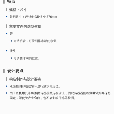
特点
规格・尺寸
外形尺寸：W456×D546×H376mm
主要零件的选型依据
管
为透明管，可看到排水罐的水量。
接头
可调整球阀的位置。
设计要点
构造制作与设计要点
液面检测部通过轴环进行满水部定位。
由于直接用扎带将液面传感器固定在管上，因此传感器的检测区域始终保持
固定，即使管产生弯曲，也不会影响传感器检测。