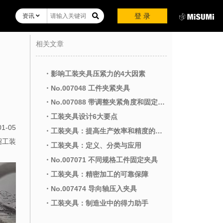
登 录
资讯
相关文章
・影响工装夹具压紧力的4大因素
・No.007048 工件夹紧夹具
・No.007088 带调整夹紧角度和固定不同尺寸工件的夹具
・工装夹具设计6大要点
01-05
・工装夹具：提高生产效率和精度的关键工具
绍工装
・工装夹具：定义、分类与应用
・No.007071 不同规格工件固定夹具
・工装夹具：精密加工的可靠保障
・No.007474 导向轴压入夹具
・工装夹具：制造业中的得力助手