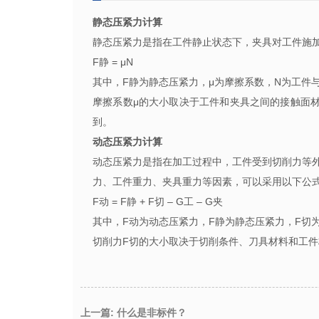
静态压紧力计算
静态压紧力是指在工件静止状态下，夹具对工件施
F
静
= μN
其中，
F
静为静态压紧力，
μ
为摩擦系数，
N
为工件
摩擦系数
μ
的大小取决于工件和夹具之间的接触面
到。
动态压紧力计算
动态压紧力是指在加工过程中，工件受到切削力等
力、工件重力、夹具重力等因素，可以采用以下公
F
动
= F
静
+ F
切
– G
工
– G
夹
其中，
F
动为动态压紧力，
F
静为静态压紧力，
F
切
切削力
F
切的大小取决于切削条件、刀具材料和工件
上一篇: 什么是非标件？