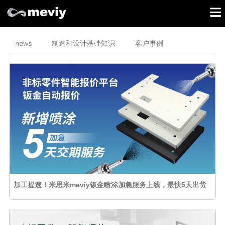
news
制造和设计基础知识
客户事例
加工提速！米思米meviy钣金喷涂加急服务上线，最快5天出货