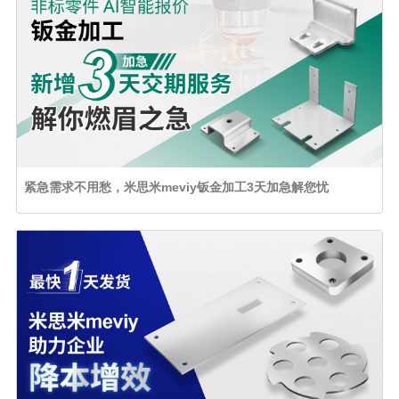
紧急需求不用愁，米思米meviy钣金加工3天加急解您忧